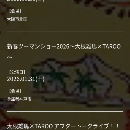
【会場】
大阪市北区
新春ツーマンショー2026～大根雄馬×TAROO
～
【公演日】
2026.01.31(土)
【会場】
兵庫県神戸市
大根雄馬×TAROO アフタートークライブ！！