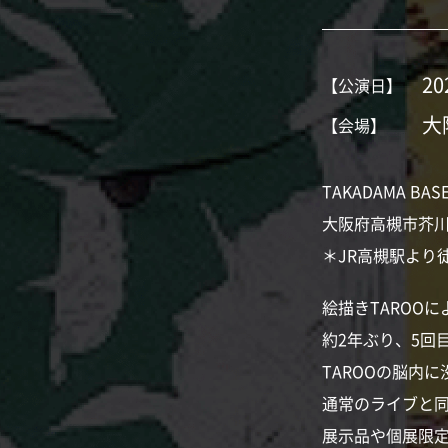
20
【公演日】
大
【会場】
TAKADAMA BAS
大阪府高槻市芥川町1
＊JR高槻駅より
絵描きTAROO
約2年ぶり、5回
TAROOの脳内
通常のライブと
展示品や個展限