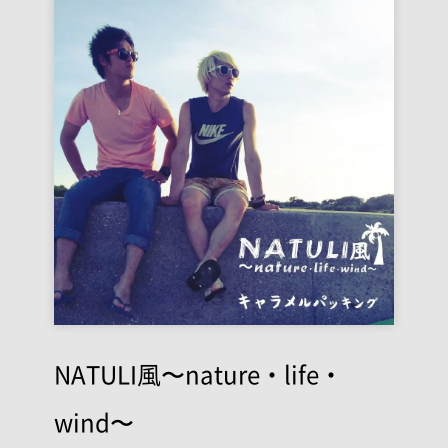
NATULI風〜nature・life・
wind〜